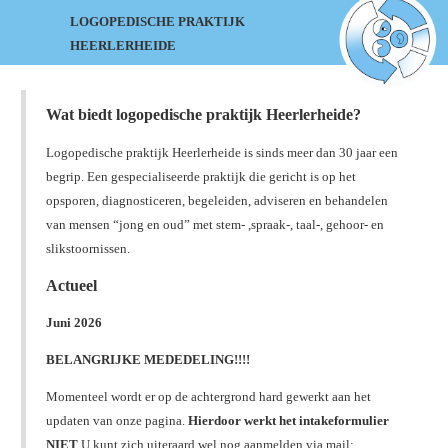
LOGOPEDISCHE PRAKTIJK
HEERLERHEIDE
Wat biedt logopedische praktijk Heerlerheide?
Logopedische praktijk Heerlerheide is sinds meer dan 30 jaar een
begrip. Een gespecialiseerde praktijk die gericht is op het
opsporen, diagnosticeren, begeleiden, adviseren en behandelen
van mensen “jong en oud” met stem- ,spraak-, taal-, gehoor- en
slikstoornissen.
Actueel
Juni 2026
BELANGRIJKE MEDEDELING!!!!
Momenteel wordt er op de achtergrond hard gewerkt aan het
updaten van onze pagina.
Hierdoor werkt het intakeformulier
NIET
U kunt zich uiteraard wel nog aanmelden via mail: