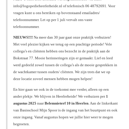
info@logopedieheerlerheide.nl of telefonisch 06 48792691. Voor
vragen kunt u ons bereiken op bovenstaand emailadres/
telefoonnummer. Let op per 1 juli vervalt ons vaste
telefoonnummer.
NIEUWS!!!!
Na meer dan 30 jaar gaat onze praktijk verhuizen!
Met veel plezier kijken we terug op een prachtige periode! Vele
collega’s en cliënten hebben ons bezocht in de praktijk aan de
Bokstraat 77. Mooie herinneringen zijn er gemaakt. Lief en leed
werd gedeeld zowel tussen de collega’s als de mooie gesprekken in
de wachtkamer tussen ouders/ cliënten. We zijn trots dat we op
deze locatie zoveel mensen hebben mogen helpen!
En hier gaan we ook in de toekomst mee verder, alleen op een
ander plekje. We blijven in Heerlerheide! We verhuizen per
1
augustus 2025
naar
Belemnieterf 10 in Heerlen
. Aan de linkerkant
van Basisschool Mijn Spoor is de ingang van het buurtpunt en ook
onze ingang. Vanaf augustus hopen we jullie hier weer te mogen
begroeten.