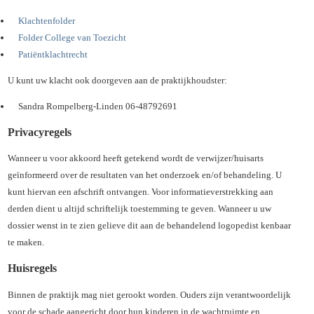
Klachtenfolder
Folder College van Toezicht
Patiëntklachtrecht
U kunt uw klacht ook doorgeven aan de praktijkhoudster:
Sandra Rompelberg-Linden 06-48792691
Privacyregels
Wanneer u voor akkoord heeft getekend wordt de verwijzer/huisarts
geïnformeerd over de resultaten van het onderzoek en/of behandeling. U
kunt hiervan een afschrift ontvangen. Voor informatieverstrekking aan
derden dient u altijd schriftelijk toestemming te geven. Wanneer u uw
dossier wenst in te zien gelieve dit aan de behandelend logopedist kenbaar
te maken.
Huisregels
Binnen de praktijk mag niet gerookt worden. Ouders zijn verantwoordelijk
voor de schade aangericht door hun kinderen in de wachtruimte en